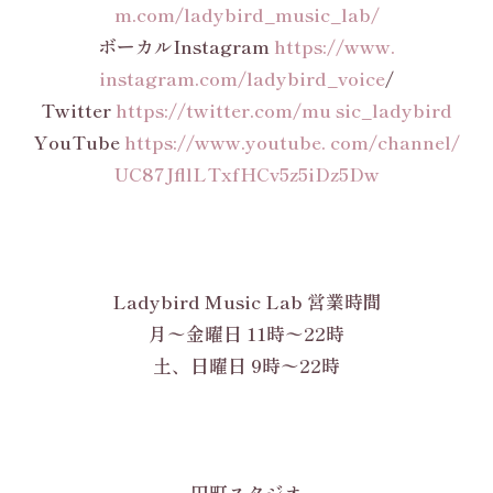
m.com/ladybird_music_lab/
ボーカルInstagram
https://www.
instagram.com/ladybird_voice
/
Twitter
https://twitter.com/mu sic_ladybird
YouTube
https://www.youtube. com/channel/
UC87JfllLTxfHCv5z5iDz5Dw
Ladybird Music Lab 営業時間
月〜金曜日 11時〜22時
土、日曜日 9時〜22時