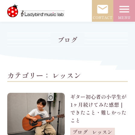
mail
menu
CONTACT
MENU
ブログ
カテゴリー：
レッスン
ギター初心者の小学生が
1ヶ月続けてみた感想｜
できたこと・難しかった
こと
ブログ
レッスン