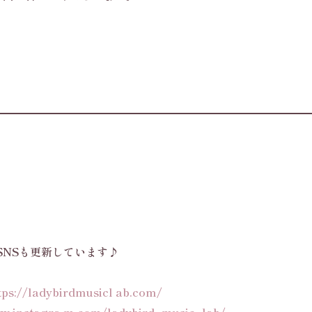
SNSも更新しています♪
tps://ladybirdmusicl ab.com/
ww.instagra m.com/ladybird_music_lab/