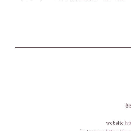
各
website
ht
instagram
https://w