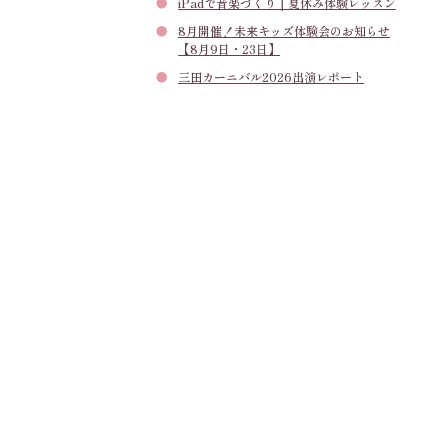
iPadで音楽づくり｜夏休み体験レッスン
8月開催！未来キッズ体験会のお知らせ
【8月9日・23日】
三田カーニバル2026出演レポート