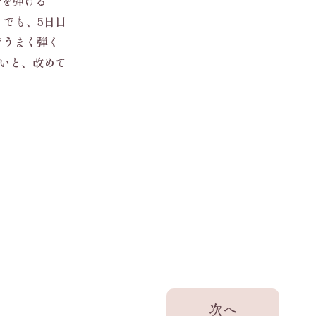
erを弾ける
 でも、5日目
でうまく弾く
ないと、改めて
？！
次へ