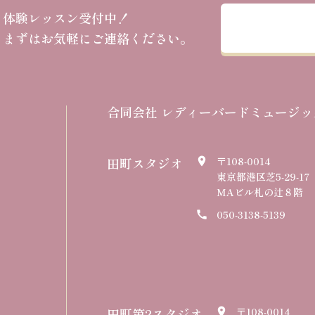
体験レッスン受付中！
まずはお気軽にご連絡ください。
合同会社 レディーバードミュージッ
田町スタジオ
〒108-0014
place
東京都港区芝5-29-17
MAビル札の辻８階
050-3138-5139
call
田町第2スタジオ
〒108-0014
place