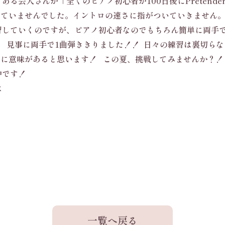
 ある芸人さんが「
全くのピアノ初心者が100日後にPretend
けていませんでした。イントロの速さに指がついていきません。
習していくのですが、
ピアノ初心者なのでもちろん簡単に両手
目。 見事に両手で1曲弾ききりました！！ 日々の練習は裏切ら
とに意味があると思います！ この夏、挑戦してみませんか
施中です！
は
一覧へ戻る