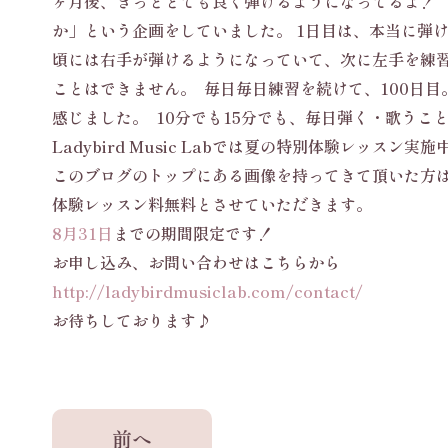
ヶ月後、きっととても良く弾けるようになってるよ！
か」という企画をしていました。 1日目は、本当に弾
頃には右手が弾けるようになっていて、次に左手を練
ことはできま
せん。 毎日毎日練習を続けて、100日
感じました。 10分でも15分でも、毎日弾く・
歌うこ
Ladybird Music Labでは夏の特別体験レッスン実
このブログのトップにある画像を持ってきて頂いた方
体験レッスン料無料とさせていただきます。
8月31日
までの期間限定です！
お申し込み、お問い合わせはこちらから
http://ladybirdmusiclab.com/co
ntact/
お待ちしております♪
前へ