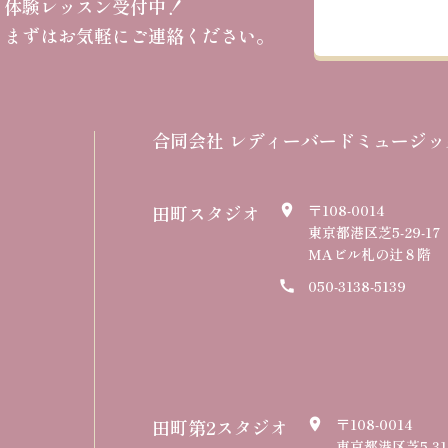
体験レッスン受付中！
まずはお気軽にご連絡ください。
合同会社 レディーバードミュージッ
田町スタジオ
〒108-0014
place
東京都港区芝5-29-17
MAビル札の辻８階
050-3138-5139
call
田町第2スタジオ
〒108-0014
place
東京都港区芝5-31-