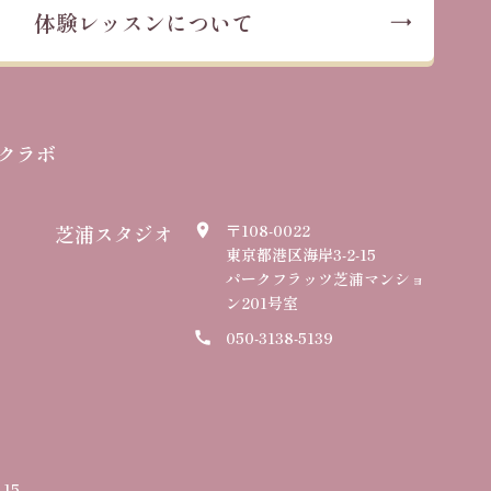
体験レッスンについて
クラボ
芝浦スタジオ
〒108-0022
place
東京都港区海岸3-2-15
パークフラッツ芝浦マンショ
ン201号室
050-3138-5139
call
15