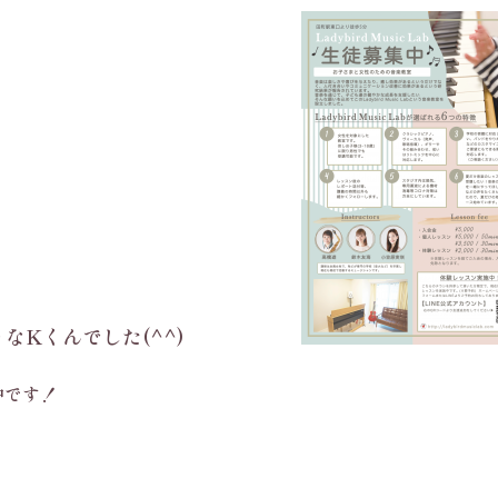
しそうなKくんでした(^^)
施中です！