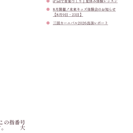
iPadで音楽づくり｜夏休み体験レッスン
8月開催！未来キッズ体験会のお知らせ
【8月9日・23日】
三田カーニバル2026出演レポート
この指番号
ます。 大