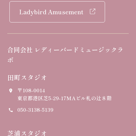
Ladybird Amusement
合同会社 レディーバードミュージックラ
ボ
田町スタジオ
〒108-0014
place
東京都港区芝5-29-17
MAビル札の辻８階
050-3138-5139
call
芝浦スタジオ