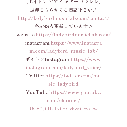
(ボイトレ ピアノ ギター ウクレレ)
是非こちらからご連絡下さい！
http://ladybirdmusiclab.com/contact/
各SNSも更新しています♪
website
https://ladybirdmusicl ab.com/
instagram
https://www.instagra
m.com/ladybird_music_lab/
ボイトレInstagram
https://www.
instagram.com/ladybird_voice
/
Twitter
https://twitter.com/mu
sic_ladybird
YouTube
https://www.youtube.
com/channel/
UC87JfllLTxfHCv5z5iDz5Dw