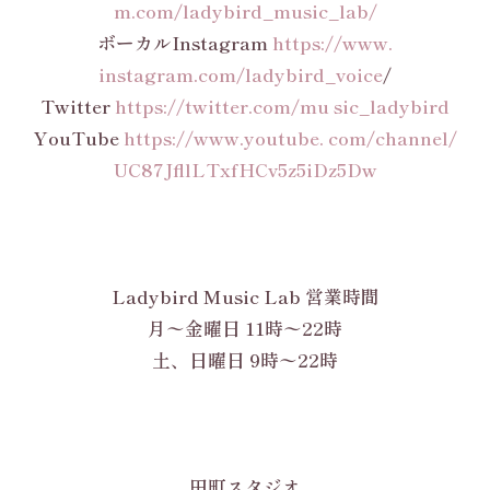
m.com/ladybird_music_lab/
ボーカルInstagram
https://www.
instagram.com/ladybird_voice
/
Twitter
https://twitter.com/mu sic_ladybird
YouTube
https://www.youtube. com/channel/
UC87JfllLTxfHCv5z5iDz5Dw
Ladybird Music Lab 営業時間
月〜金曜日 11時〜22時
土、日曜日 9時〜22時
田町スタジオ