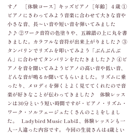
す！ ［体験コース］キッズピアノ［年齢］４歳 ①
ピアノにさわってみよう音楽に合わせて大きな音や
小さな音、長〜い音や短い音を弾いてみました
♪♪ ②ワーク音符の色塗りや、五線譜の上に丸を書
きました。カラフルな音符が出来上がりました♪ ③
タンバリンでリズムを叩いてみよう「ぶんぶんぶ
ん」に合わせてタンバリンをたたきました♪♪ ④ピ
アノを音を聞いてみようピアノの高い音や低い音、
どんな音が鳴るか聞いてもらいました。リズムに乗
ったり、メロディを弾くとよく見ててくれたので音
楽が好きなことが伝わってきました♪ 体験レッス
ンは30分という短い時間ですが・ピアノ・リズム・
ワーク・ソルフェージュたくさんのことをしまし
た。 Ladybird Music Labは、体験レッスンも一
人一人違った内容です。 今回の生徒さんは4歳とい