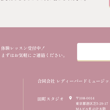
体験レッスン受付中！
まずはお気軽にご連絡ください。
合同会社 レディーバードミュージッ
田町スタジオ
〒108-0014
place
東京都港区芝5-29-17
MAビル札の辻８階