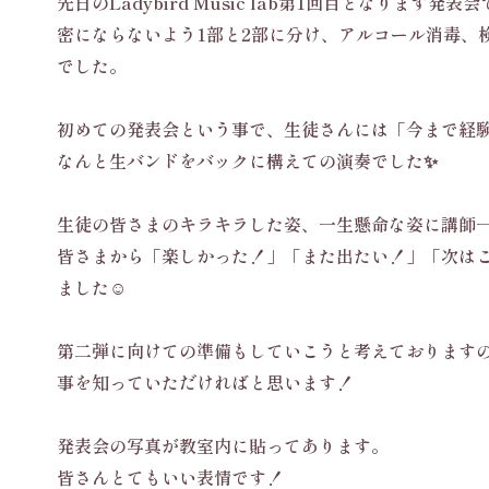
先日のLadybird Music lab第1回目となります発表
密にならないよう1部と2部に分け、アルコール消毒、
でした。
初めての発表会という事で、生徒さんには「今まで経
なんと生バンドをバックに構えての演奏でした✨
生徒の皆さまのキラキラした姿、一生懸命な姿に講師
皆さまから「楽しかった！」「また出たい！」「次は
ました☺️
第二弾に向けての準備もしていこうと考えております
事を知っていただければと思います！
発表会の写真が教室内に貼ってあります。
皆さんとてもいい表情です！