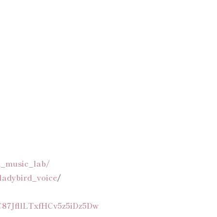
d_music_lab/
ladybird_voice
/
C87JfllLTxfHCv5z5iDz5Dw