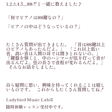
1,2,3,4,5,,,,88‼︎と一緒に数えました♪
「何でピアノは88鍵なの？」
「ピアノの中はどうなっているの？」
たくさん質問が出てきました。 「昔は88鍵以上
のピアノもあったんだよ。」 「これ以上低い
音、高い音は人間の耳では聞きとれないの。」
「鍵盤を弾くと、中のハンマーが弦を打って音が
出るんだよ。
弦の長さで音程が変わるんだよ。」
そんなお話をしました。
自ら疑問に思い、興味を持ってくれることは嬉し
いものです。 これからもたくさん質問してね！
Ladybird Music Labは
随時体験レッスン受付中です。