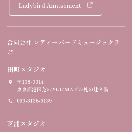
Ladybird Amusement
合同会社 レディーバードミュージックラ
ボ
田町スタジオ
〒108-0014
place
東京都港区芝5-29-17
MAビル札の辻８階
050-3138-5139
call
芝浦スタジオ