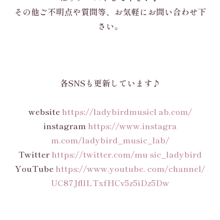
その他ご不明点や質問等、お気軽にお問い合わせ下
さい。
各SNSも更新しています♪
website
https://ladybirdmusicl ab.com/
instagram
https://www.instagra
m.com/ladybird_music_lab/
Twitter
https://twitter.com/mu sic_ladybird
YouTube
https://www.youtube. com/channel/
UC87JfllLTxfHCv5z5iDz5Dw