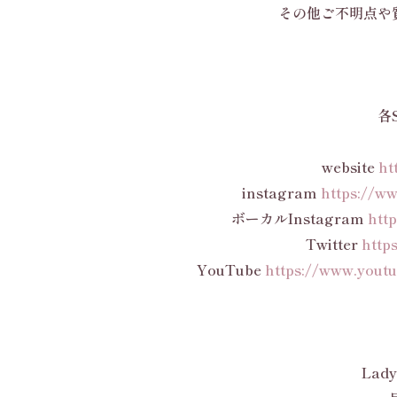
その他ご不明点や
各
website
ht
instagram
https://w
ボーカルInstagram
htt
Twitter
http
YouTube
https://www.yout
Lady