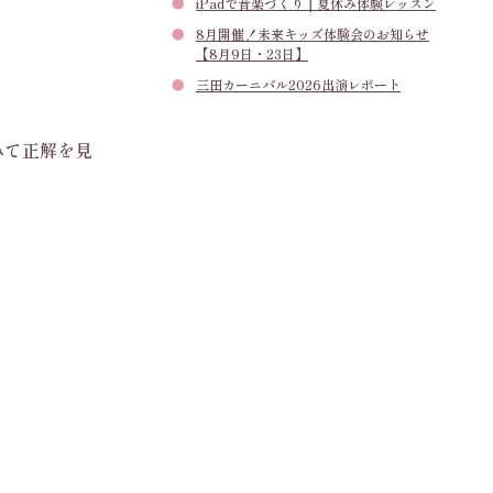
iPadで音楽づくり｜夏休み体験レッスン
8月開催！未来キッズ体験会のお知らせ
【8月9日・23日】
三田カーニバル2026出演レポート
みて正解を見