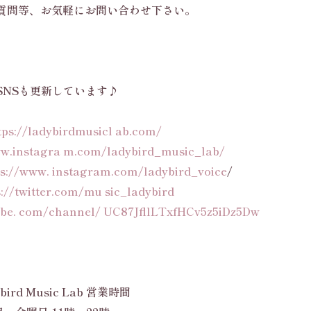
質問等、お気軽にお問い合わせ下さい。
SNSも更新しています♪
tps://ladybirdmusicl ab.com/
ww.instagra m.com/ladybird_music_lab/
ps://www. instagram.com/ladybird_voice
/
s://twitter.com/mu sic_ladybird
ube. com/channel/ UC87JfllLTxfHCv5z5iDz5Dw
bird Music Lab 営業時間