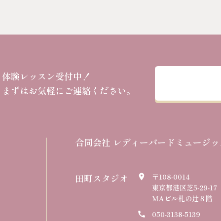
体験レッスン受付中！
まずはお気軽にご連絡ください。
合同会社 レディーバードミュージッ
田町スタジオ
〒108-0014
place
東京都港区芝5-29-17
MAビル札の辻８階
050-3138-5139
call