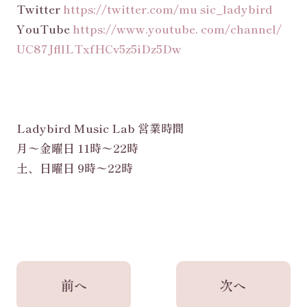
Twitter
https://twitter.com/mu sic_ladybird
YouTube
https://www.youtube. com/channel/
UC87JfllLTxfHCv5z5iDz5Dw
Ladybird Music Lab 営業時間
月〜金曜日 11時〜22時
土、日曜日 9時〜22時
前へ
次へ